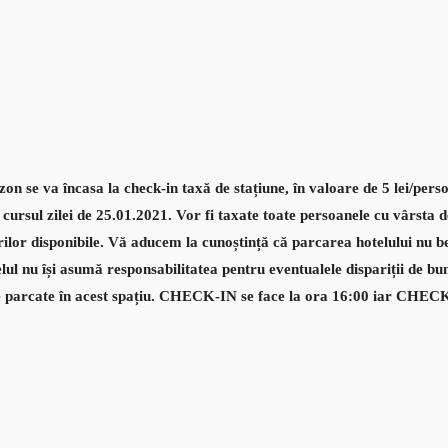
on se va încasa la check-in taxă de stațiune, în valoare de 5 lei/pe
 cursul zilei de 25.01.2021. Vor fi taxate toate persoanele cu vârsta d
rilor disponibile. Vă aducem la cunoștință că parcarea hotelului nu b
ul nu își asumă responsabilitatea pentru eventualele dispariții de bun
le parcate în acest spațiu. CHECK-IN se face la ora 16:00 iar CHE