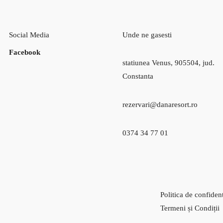
Social Media
Unde ne gasesti
Facebook
statiunea Venus, 905504, jud.
Constanta
rezervari@danaresort.ro
0374 34 77 01
Politica de confident
Termeni și Condiții